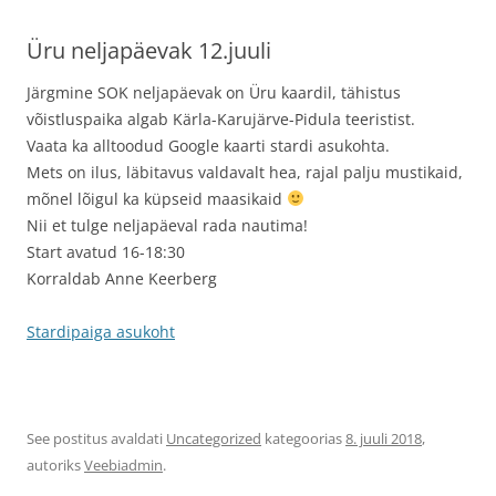
Üru neljapäevak 12.juuli
Järgmine SOK neljapäevak on Üru kaardil, tähistus
võistluspaika algab Kärla-Karujärve-Pidula teeristist.
Vaata ka alltoodud Google kaarti stardi asukohta.
Mets on ilus, läbitavus valdavalt hea, rajal palju mustikaid,
mõnel lõigul ka küpseid maasikaid
Nii et tulge neljapäeval rada nautima!
Start avatud 16-18:30
Korraldab Anne Keerberg
Stardipaiga asukoht
See postitus avaldati
Uncategorized
kategoorias
8. juuli 2018
,
autoriks
Veebiadmin
.