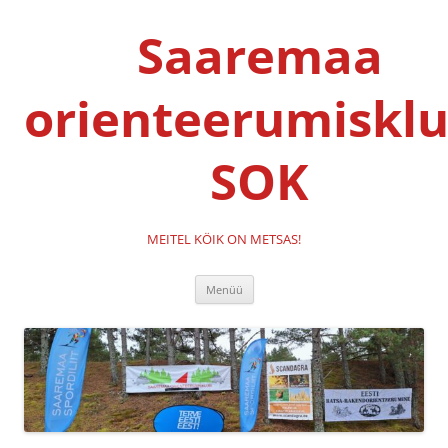
Liigu
sisu
Saaremaa
juurde
orienteerumisklu
SOK
MEITEL KÖIK ON METSAS!
Menüü