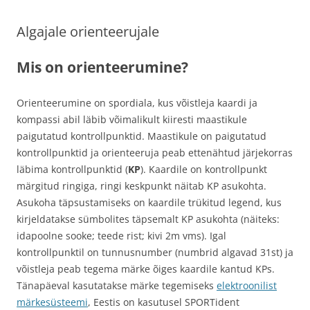
Algajale orienteerujale
Mis on orienteerumine?
Orienteerumine on spordiala, kus võistleja kaardi ja
kompassi abil läbib võimalikult kiiresti maastikule
paigutatud kontrollpunktid. Maastikule on paigutatud
kontrollpunktid ja orienteeruja peab ettenähtud järjekorras
läbima kontrollpunktid (
KP
). Kaardile on kontrollpunkt
märgitud ringiga, ringi keskpunkt näitab KP asukohta.
Asukoha täpsustamiseks on kaardile trükitud legend, kus
kirjeldatakse sümbolites täpsemalt KP asukohta (näiteks:
idapoolne sooke; teede rist; kivi 2m vms). Igal
kontrollpunktil on tunnusnumber (numbrid algavad 31st) ja
võistleja peab tegema märke õiges kaardile kantud KPs.
Tänapäeval kasutatakse märke tegemiseks
elektroonilist
märkesüsteemi
, Eestis on kasutusel SPORTident