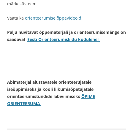
märkesüsteem.
Vaata ka
orienteerumise õppevideoid
.
Palju huvitavat õppematerjali ja orienteerumisemänge on
saadaval
Eesti Orienteerumisliidu kodulehel
Abimaterjal alustavatele orienteerujatele
iseõppimiseks ja kooli liikumisõpetajatele
orienteerumistundide läbiviimiseks
ÕPIME
ORIENTEERUMA