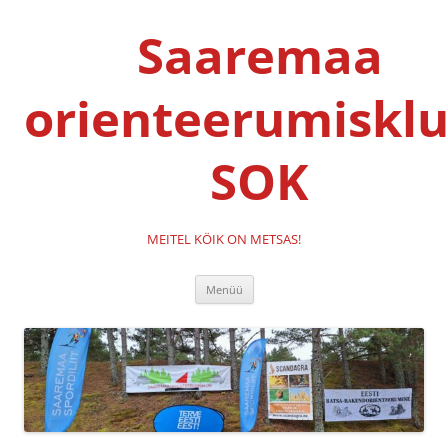
Liigu
sisu
Saaremaa
juurde
orienteerumisklu
SOK
MEITEL KÖIK ON METSAS!
Menüü