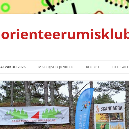
orienteerumisklu
PÄEVAKUD 2026
MATERJALID JA VIITED
KLUBIST
PILDIGALE
TULEMUSED 2025
ALGAJALE ORIENTEERUJALE
KLUBI PÕHIKIRI
TULEMUSED 2024
KORRALDAJALE
PRIVAATSUSPOLIITIKA
TULEMUSED 2023
SPRINDIRAJA LEPPEMÄRGID
TULEMUSED 2022
EMV2021