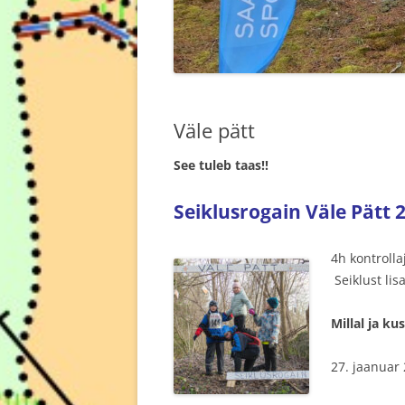
Väle pätt
See tuleb taas!!
Seiklusrogain Väle Pätt 
4h kontrolla
Seiklust li
Millal ja kus
27. jaanuar