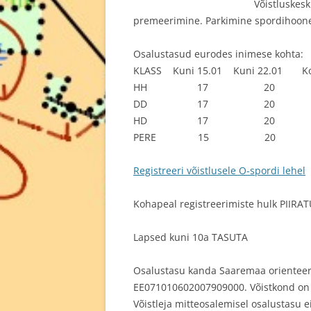
Võistluskesk
premeerimine. Parkimine spordihoone 
Osalustasud eurodes inimese kohta:
KLASS Kuni 15.01 Kuni 22.01 Ko
HH 17 20 
DD 17 20 
HD 17 20 
PERE 15 20 
Registreeri võistlusele O-spordi lehel
Kohapeal registreerimiste hulk PIIRA
Lapsed kuni 10a TASUTA
Osalustasu kanda Saaremaa orienteer
EE071010602007909000. Võistkond on re
Võistleja mitteosalemisel osalustasu 