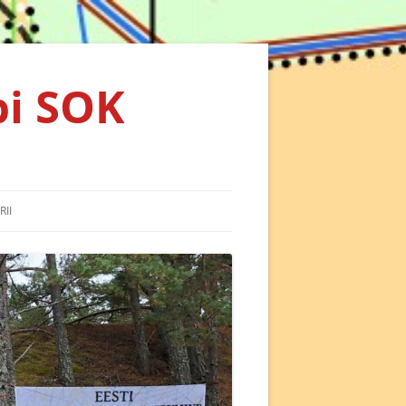
bi SOK
RII