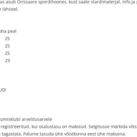
us asub Orissaare spordihoones, kust saate stardimaterjal, info ja
lähistel.
ha peal
25
25
25
25
TUD!
umisklubi arveldusarvele
gistreeritud, kui osalustasu on makstud. Selgitusse märkida võis
ei tagastata. Palume tasuda ühe võistkonna eest ühe maksena.