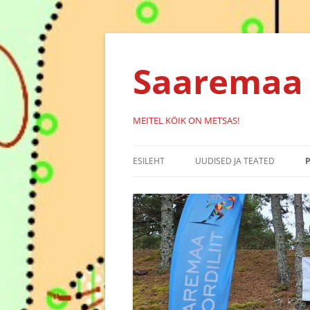
Liigu
sisu
juurde
Saaremaa 
MEITEL KÖIK ON METSAS!
ESILEHT
UUDISED JA TEATED
KALENDER
SÜNDMUSED