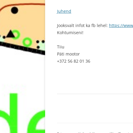
Juhend
Jooksvalt infot ka fb lehel:
https://www
Kohtumiseni!
Tiiu
Päti mootor
+372 56 82 01 36