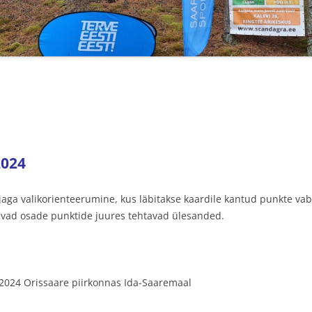
TULEMUSED 2021
TULEMUSED 2020
TULEMUSED 2019
TULEMUSED 2018
VÄLE PÄTT
VÄLE PÄTT23
2024
TULEMUSED VÄLE PÄTT 2018
jaga valikorienteerumine, kus läbitakse kaardile kantud punkte vaba
savad osade punktide juures tehtavad ülesanded.
 2024 Orissaare piirkonnas Ida-Saaremaal