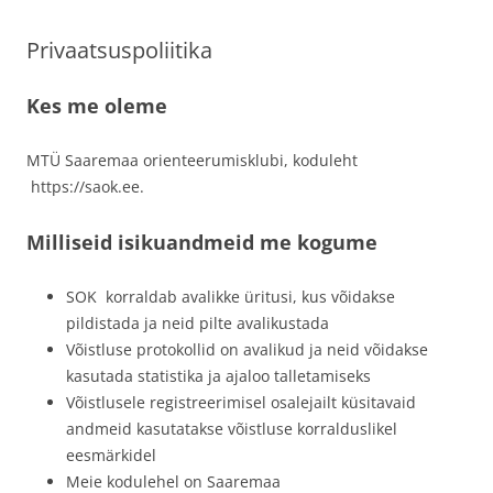
Privaatsuspoliitika
Kes me oleme
MTÜ Saaremaa orienteerumisklubi, koduleht
https://saok.ee.
Milliseid isikuandmeid me kogume
SOK korraldab avalikke üritusi, kus võidakse
pildistada ja neid pilte avalikustada
Võistluse protokollid on avalikud ja neid võidakse
kasutada statistika ja ajaloo talletamiseks
Võistlusele registreerimisel osalejailt küsitavaid
andmeid kasutatakse võistluse korralduslikel
eesmärkidel
Meie kodulehel on Saaremaa