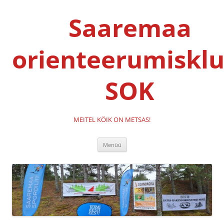
Liigu
sisu
Saaremaa
juurde
orienteerumisklu
SOK
MEITEL KÖIK ON METSAS!
Menüü