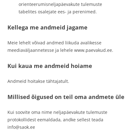
orienteerumisneljapäevakute tulemuste
tabelites osalejate ees- ja perenimed.
Kellega me andmeid jagame
Meie lehelt võivad andmed liikuda avalikesse
meediaväljaannetesse ja lehele www.paevakud.ee.
Kui kaua me andmeid hoiame
Andmeid hoitakse tähtajatult.
Millised õigused on teil oma andmete üle
Kui soovite oma nime neljapäevakute tulemuste
protokollidest eemaldada, andke sellest teada
info@saok.ee