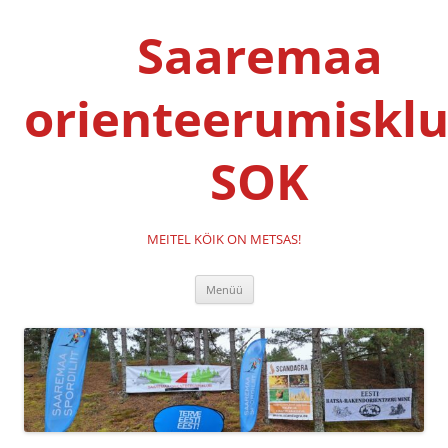
Liigu
sisu
Saaremaa
juurde
orienteerumisklu
SOK
MEITEL KÖIK ON METSAS!
Menüü