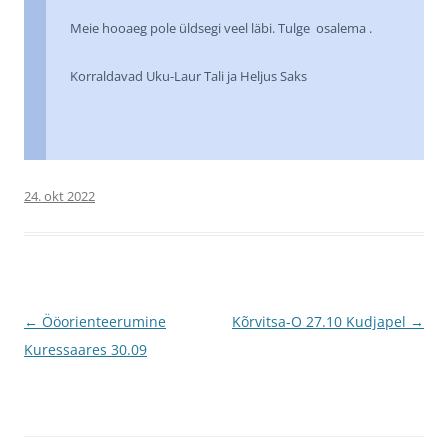
Meie hooaeg pole üldsegi veel läbi. Tulge osalema .
Korraldavad Uku-Laur Tali ja Heljus Saks
24. okt 2022
Postituste
←
Ööorienteerumine
Kõrvitsa-O 27.10 Kudjapel
→
töölaud
Kuressaares 30.09