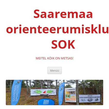
Liigu
sisu
Saaremaa
juurde
orienteerumisklu
SOK
MEITEL KÖIK ON METSAS!
Menüü