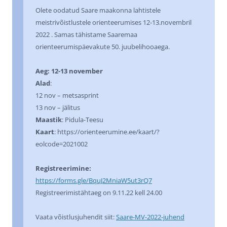
Olete oodatud Saare maakonna lahtistele
meistrivõistlustele orienteerumises 12-13.novembril
2022 . Samas tähistame Saaremaa
orienteerumispäevakute 50. juubelihooaega.
Aeg:
12-13 november
Alad
:
12 nov – metsasprint
13 nov – jälitus
Maastik
: Pidula-Teesu
Kaart
: https://orienteerumine.ee/kaart/?
eolcode=2021002
Registreerimine:
https://forms.gle/BquJ2MniaW5ut3rQ7
Registreerimistähtaeg on 9.11.22 kell 24.00
Vaata võistlusjuhendit siit:
Saare-MV-2022-juhend