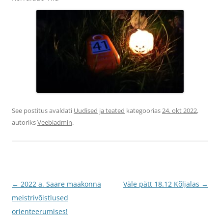
See postitus avaldati
Uudised ja teated
kategoorias
24. okt 2022
,
autoriks
Veebiadmin
.
Postituste
←
2022 a. Saare maakonna
Väle pätt 18.12 Kõljalas
→
töölaud
meistrivõistlused
orienteerumises!