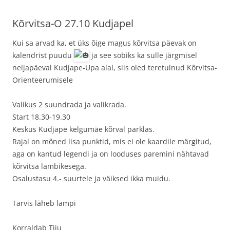
Kõrvitsa-O 27.10 Kudjapel
Kui sa arvad ka, et üks õige magus kõrvitsa päevak on
kalendrist puudu
ja see sobiks ka sulle järgmisel
neljapäeval Kudjape-Upa alal, siis oled teretulnud Kõrvitsa-
Orienteerumisele
Valikus 2 suundrada ja valikrada.
Start 18.30-19.30
Keskus Kudjape kelgumäe kõrval parklas.
Rajal on mõned lisa punktid, mis ei ole kaardile märgitud,
aga on kantud legendi ja on looduses paremini nähtavad
kõrvitsa lambikesega.
Osalustasu 4.- suurtele ja väiksed ikka muidu.
Tarvis läheb lampi
Korraldab Tiiu