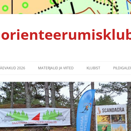
orienteerumisklu
PÄEVAKUD 2026
MATERJALID JA VIITED
KLUBIST
PILDIGALER
TULEMUSED 2025
ALGAJALE ORIENTEERUJALE
KLUBI PÕHIKIRI
TULEMUSED 2024
KORRALDAJALE
PRIVAATSUSPOLIITIKA
TULEMUSED 2023
SPRINDIRAJA LEPPEMÄRGID
TULEMUSED 2022
EMV2021