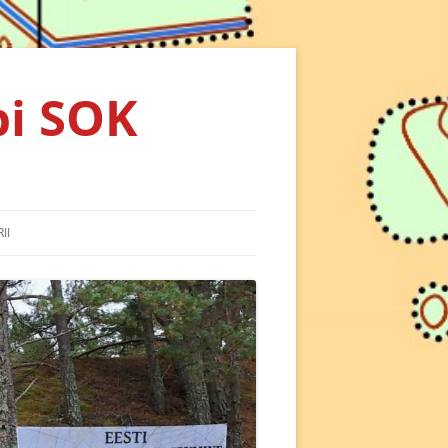
bi SOK
II