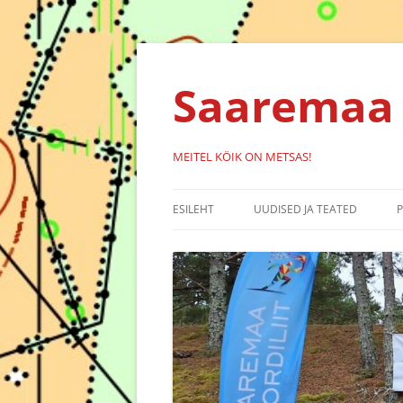
Liigu
sisu
juurde
Saaremaa 
MEITEL KÖIK ON METSAS!
ESILEHT
UUDISED JA TEATED
KALENDER
SÜNDMUSED