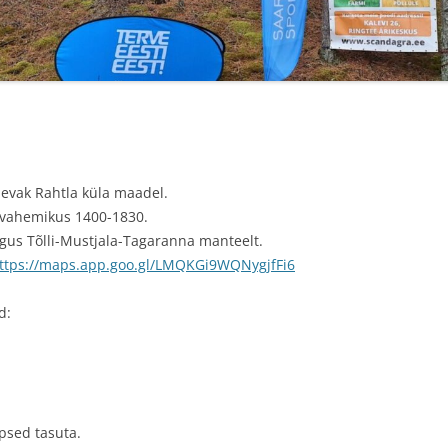
TULEMUSED 2021
TULEMUSED 2020
TULEMUSED 2019
TULEMUSED 2018
äevak Rahtla küla maadel.
VÄLE PÄTT
VÄLE PÄTT23
 vahemikus 1400-1830.
TULEMUSED VÄLE PÄTT 2018
lgus Tõlli-Mustjala-Tagaranna manteelt.
ttps://maps.app.goo.gl/LMQKGi9WQNygjfFi6
d:
apsed tasuta.