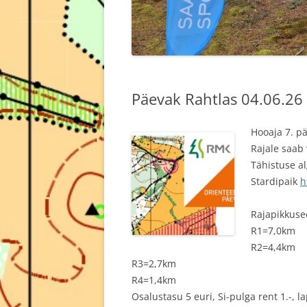
Päevak Rahtlas 04.06.26
Hooaja 7. p
Rajale saab
Tähistuse a
Stardipaik
h
Rajapikkuse
R1=7,0km
R2=4,4km
R3=2,7km
R4=1,4km
Osalustasu 5 euri, Si-pulga rent 1.-, l