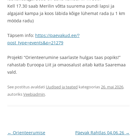
Kell 17.30 saab Merilin võtta suurema pundi lapsi ja
algajaid kampa ja koos läbida kõige lühemat rada (u 1 km
mööda radu)
Täpsem info:
https://paevakud.ee/?
post_type=events&p=21279
Projekti “Orienteerumine saarlaste hulgas taas popiks!”
rahastab Euroopa Liit ja omaosalust aitab katta Saaremaa
vald.
See postitus avaldati
Uudised ja teated
kategoorias
26. mai 2026
,
autoriks
Veebiadmin
.
Postituste
←
Orienteerumise
Päevak Rahtlas 04.06.26
→