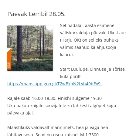
Päevak Lembil 28.05.
Sel nädalal aasta esimene
väliskorraldaja päevak! Uku-Laur
(Harju OK) on selleks puhuks
valmis saanud ka ahjusooja
kaardi.
Start Luulupe, Linnuse ja Tõrise
küla piirilt
https://maps.app.goo.gl/T2wBkpN2Lvh49bEx9.
Rajale saab 16.00-18.30. Finishi sulgeme 19.30
Uku pakub kõigile soovijatele ka lahkesti algõpet kogu
päevaku ajal.
Maastikuks valdavalt männimets, hea ja väga hea
läbitavusega. Sood on üsna kuivad. M 1:7500.