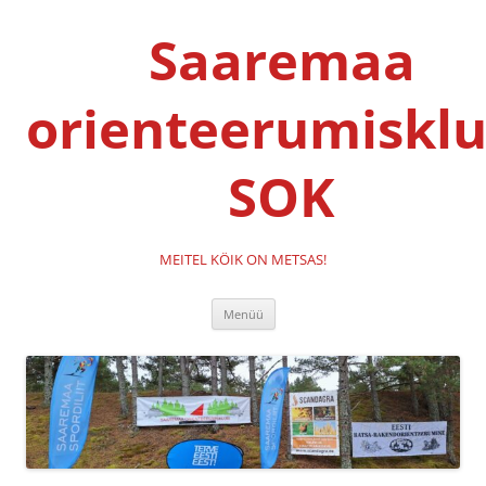
Liigu
sisu
Saaremaa
juurde
orienteerumisklu
SOK
MEITEL KÖIK ON METSAS!
Menüü