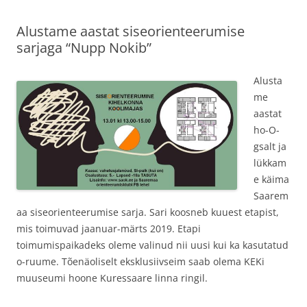
Alustame aastat siseorienteerumise
sarjaga “Nupp Nokib”
Alusta
me
aastat
ho-O-
gsalt ja
lükkam
e käima
Saarem
aa siseorienteerumise sarja. Sari koosneb kuuest etapist,
mis toimuvad jaanuar-märts 2019. Etapi
toimumispaikadeks oleme valinud nii uusi kui ka kasutatud
o-ruume. Tõenäoliselt eksklusiivseim saab olema KEKi
muuseumi hoone Kuressaare linna ringil.