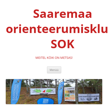
Liigu
sisu
Saaremaa
juurde
orienteerumisklu
SOK
MEITEL KÖIK ON METSAS!
Menüü