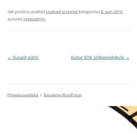
See postitus avaldati
Uudised ja teated
kategoorias
8. jaan 2019
,
autoriks
Veebiadmin
.
Postituste
←
Ilusaid pühi!
Kutse SOK üldkoosolekule
→
töölaud
Privaatsuspoliitika
Kasutame WordPressi