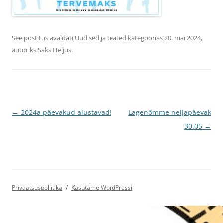
See postitus avaldati
Uudised ja teated
kategoorias
20. mai 2024
,
autoriks
Saks Heljus
.
Postituste
←
2024a päevakud alustavad!
Lagenõmme neljapäevak
töölaud
30.05
→
Privaatsuspoliitika
Kasutame WordPressi