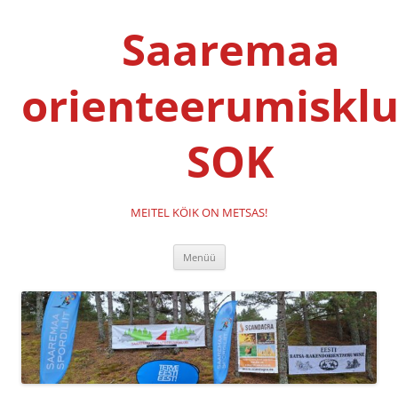
Liigu
sisu
Saaremaa
juurde
orienteerumisklu
SOK
MEITEL KÖIK ON METSAS!
Menüü