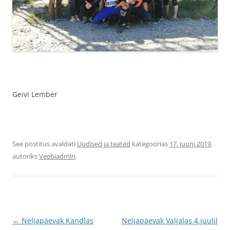
Geivi Lember
See postitus avaldati
Uudised ja teated
kategoorias
17. juuni 2019
,
autoriks
Veebiadmin
.
Postituste
←
Neljapäevak Kandlas
Neljapäevak Valjalas 4.juulil