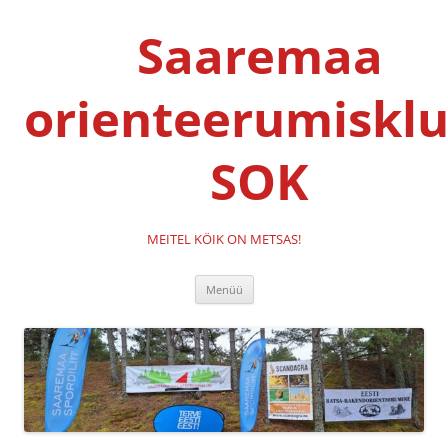
Liigu
sisu
Saaremaa
juurde
orienteerumisklu
SOK
MEITEL KÖIK ON METSAS!
Menüü