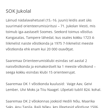
SOK Jukolal
Läinud nädalavahetusel (15.-16. juuni) leidis aset üks
suurimaid orienteerumisüritusi – 71. Jukolan Viesti, mis
toimub iga-aastaselt Soomes. Seekord toimus võistlus
Kangasalas, Tampere lähedal, kus osales kokku 1723 4-
liikmelist naiste võistkonda ja 1975 7-liikmelist meeste
võistkonda ehk enam kui 20 000 osavõtjat.
Saaremaa Orienteerumisklubi esindas sel aastal 2
naisvõistkonda ja esmakordselt ka 1 meeste võistkond –
seega kokku esindas klubi 15 orienteerujat.
Saaremaa OK 1 võistkonda kuulusid: Vaige Aav, Geivi
Lember, Ulvi Moks ja Tiiu Naagel. Lõpetati tublil 824. kohal.
Saaremaa OK 2 võiskonnas jooksid Hedili Nõu, Maarika
Saks, Anu Tanila, Raili Nõgu, kes lõpetasid võistluse 1506.