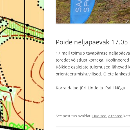
Pöide neljapäevak 17.05
17.mail toimub tavapärase neljapäevak
toredat võistlust korraga. Koolinoor
Kõikide osalejate tulemused lähevad k
orienteerumishuvilised. Olete lahkest
Korraldajad Jüri Linde ja Raili Nõgu
See postitus avaldati
Uudised ja teated
kat