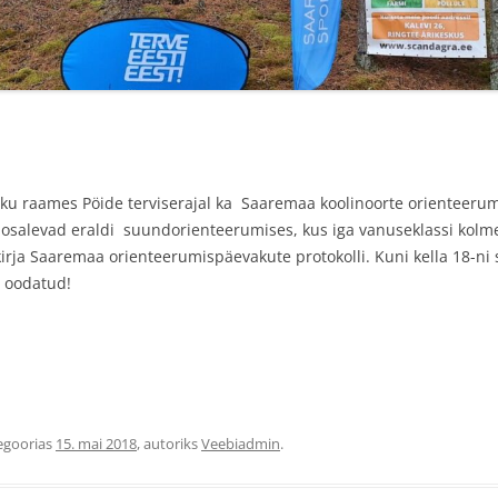
TULEMUSED 2021
TULEMUSED 2020
TULEMUSED 2019
TULEMUSED 2018
u raames Pöide terviserajal ka Saaremaa koolinoorte orienteerumis
VÄLE PÄTT
VÄLE PÄTT23
ed osalevad eraldi suundorienteerumises, kus iga vanuseklassi kol
irja Saaremaa orienteerumispäevakute protokolli. Kuni kella 18-ni
TULEMUSED VÄLE PÄTT 2018
i oodatud!
egoorias
15. mai 2018
, autoriks
Veebiadmin
.