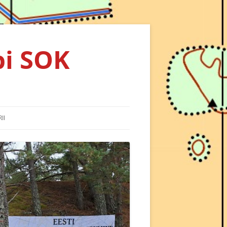
bi SOK
II