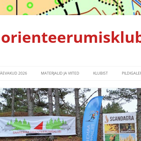
orienteerumisklu
PÄEVAKUD 2026
MATERJALID JA VIITED
KLUBIST
PILDIGALER
TULEMUSED 2025
ALGAJALE ORIENTEERUJALE
KLUBI PÕHIKIRI
TULEMUSED 2024
KORRALDAJALE
PRIVAATSUSPOLIITIKA
TULEMUSED 2023
SPRINDIRAJA LEPPEMÄRGID
TULEMUSED 2022
EMV2021