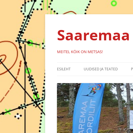
Liigu
sisu
juurde
Saaremaa 
MEITEL KÖIK ON METSAS!
ESILEHT
UUDISED JA TEATED
KALENDER
SÜNDMUSED