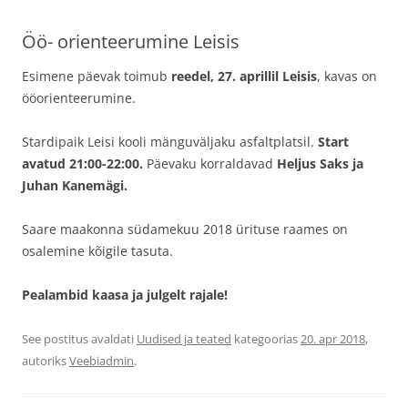
Öö- orienteerumine Leisis
Esimene päevak toimub
reedel, 27. aprillil Leisis
, kavas on
ööorienteerumine.
Stardipaik Leisi kooli mänguväljaku asfaltplatsil.
Start
avatud 21:00-22:00.
Päevaku korraldavad
Heljus Saks ja
Juhan Kanemägi.
Saare maakonna südamekuu 2018 ürituse raames on
osalemine kõigile tasuta.
Pealambid kaasa ja julgelt rajale!
See postitus avaldati
Uudised ja teated
kategoorias
20. apr 2018
,
autoriks
Veebiadmin
.