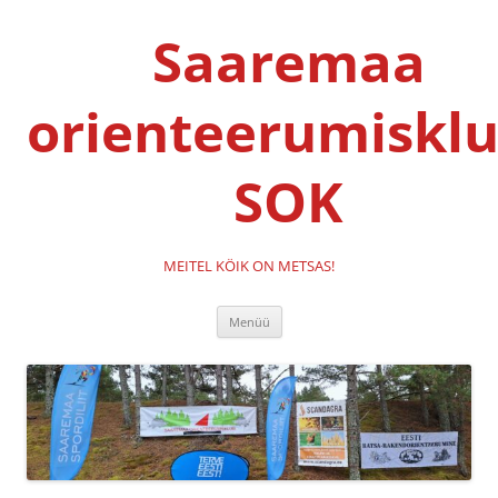
Liigu
sisu
Saaremaa
juurde
orienteerumisklu
SOK
MEITEL KÖIK ON METSAS!
Menüü