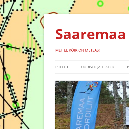
Liigu
sisu
juurde
Saaremaa 
MEITEL KÖIK ON METSAS!
ESILEHT
UUDISED JA TEATED
KALENDER
SÜNDMUSED