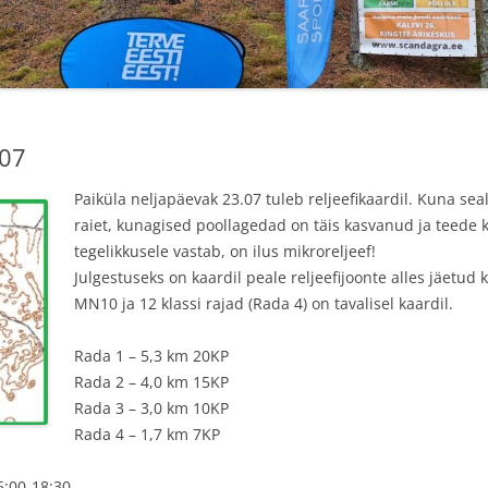
TULEMUSED 2021
TULEMUSED 2020
TULEMUSED 2019
.07
TULEMUSED 2018
Paiküla neljapäevak 23.07 tuleb reljeefikaardil. Kuna sea
VÄLE PÄTT
VÄLE PÄTT23
raiet, kunagised poollagedad on täis kasvanud ja teede 
tegelikkusele vastab, on ilus mikroreljeef!
TULEMUSED VÄLE PÄTT 2018
Julgestuseks on kaardil peale reljeefijoonte alles jäetu
MN10 ja 12 klassi rajad (Rada 4) on tavalisel kaardil.
Rada 1 – 5,3 km 20KP
Rada 2 – 4,0 km 15KP
Rada 3 – 3,0 km 10KP
Rada 4 – 1,7 km 7KP
6:00-18:30