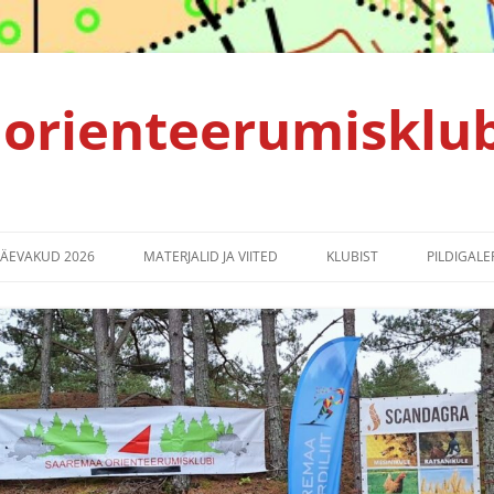
orienteerumisklu
PÄEVAKUD 2026
MATERJALID JA VIITED
KLUBIST
PILDIGALER
TULEMUSED 2025
ALGAJALE ORIENTEERUJALE
KLUBI PÕHIKIRI
TULEMUSED 2024
KORRALDAJALE
PRIVAATSUSPOLIITIKA
TULEMUSED 2023
SPRINDIRAJA LEPPEMÄRGID
TULEMUSED 2022
EMV2021