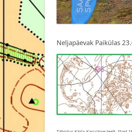
Neljapäevak Paikülas 23
Tähistus Kärla-Karujärve teelt. Start 1