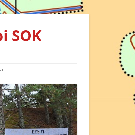
bi SOK
II