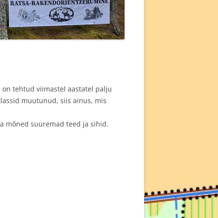
l on tehtud viimastel aastatel palju
klassid muutunud, siis ainus, mis
d ka mõned suuremad teed ja sihid.