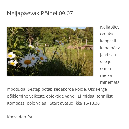
Neljapäevak Pöidel 09.07
Neljapäev
on üks
kangesti
kena päev
ja ei saa
see ju
ometi
metsa
minemata
mööduda. Sestap ootab sedakorda Pöide. Üks kerge
põiklemine väikeste objektide vahel. Ei midagi tehnilist.
Kompassi pole vajagi. Start avatud ikka 16-18.30
Korraldab Raili