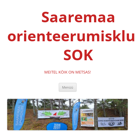
Liigu
sisu
Saaremaa
juurde
orienteerumisklu
SOK
MEITEL KÖIK ON METSAS!
Menüü