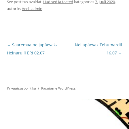
See postitus avaldati
Uudised ja teated
kategoorias
7. juuli 2020
,
autoriks
Veebiadmin
.
Postituste
←
Saaremaa neljapäevak-
Neljapäevak Tehumardil
töölaud
Heinarulli ERI 02.07
16.07
→
Privaatsuspoliitika
Kasutame WordPressi