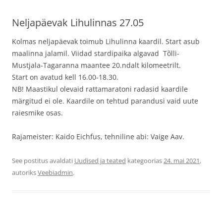
Neljapäevak Lihulinnas 27.05
Kolmas neljapäevak toimub Lihulinna kaardil. Start asub
maalinna jalamil. Viidad stardipaika algavad Tõlli-
Mustjala-Tagaranna maantee 20.ndalt kilomeetrilt.
Start on avatud kell 16.00-18.30.
NB! Maastikul olevaid rattamaratoni radasid kaardile
märgitud ei ole. Kaardile on tehtud parandusi vaid uute
raiesmike osas.
Rajameister: Kaido Eichfus, tehniline abi: Vaige Aav.
See postitus avaldati
Uudised ja teated
kategoorias
24. mai 2021
,
autoriks
Veebiadmin
.