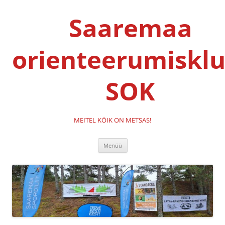
Liigu
sisu
Saaremaa
juurde
orienteerumisklu
SOK
MEITEL KÖIK ON METSAS!
Menüü