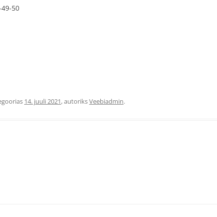
-49-50
egoorias
14. juuli 2021
, autoriks
Veebiadmin
.