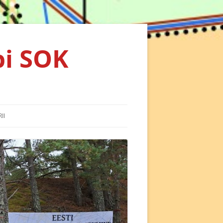
bi SOK
II