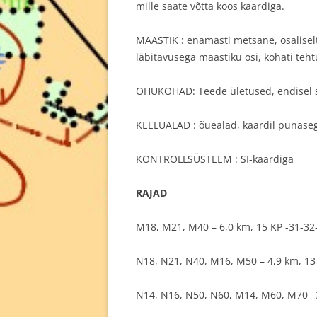
mille saate võtta koos kaardiga.
MAASTIK : enamasti metsane, osaliselt
läbitavusega maastiku osi, kohati teh
OHUKOHAD: Teede ületused, endisel sõj
KEELUALAD : õuealad, kaardil punasega
KONTROLLSÜSTEEM : SI-kaardiga
RAJAD
M18, M21, M40 – 6,0 km, 15 KP -31-32
N18, N21, N40, M16, M50 – 4,9 km, 13
N14, N16, N50, N60, M14, M60, M70 –3