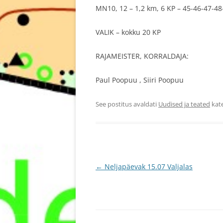
MN10, 12 – 1,2 km, 6 KP – 45-46-47-48
VALIK – kokku 20 KP
RAJAMEISTER, KORRALDAJA:
Paul Poopuu , Siiri Poopuu
See postitus avaldati
Uudised ja teated
kat
Postituste
←
Neljapäevak 15.07 Valjalas
töölaud