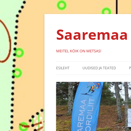
Liigu
sisu
juurde
Saaremaa 
MEITEL KÖIK ON METSAS!
ESILEHT
UUDISED JA TEATED
KALENDER
SÜNDMUSED