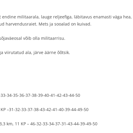
 endine militaarala, lauge reljeefiga, läbitavus enamasti väga hea,
tud harvendusraiet. Mets ja sooalad on kuivad.
aväeosal võib olla militaarrisu.
 viirutatud ala, järve äärne õõtsik.
-33-34-35-36-37-38-39-40-41-42-43-44-50
 KP –31-32-33-37-38-43-42-41-40-39-44-49-50
,3 km, 11 KP – 46-32-33-34-37-31-43-44-39-49-50