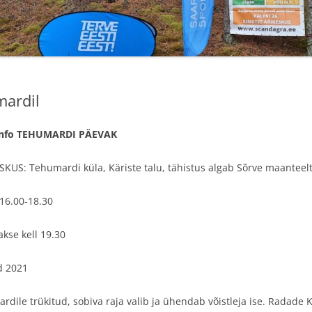
TULEMUSED 2021
TULEMUSED 2020
TULEMUSED 2019
mardil
TULEMUSED 2018
 info TEHUMARDI PÄEVAK
VÄLE PÄTT
VÄLE PÄTT23
TULEMUSED VÄLE PÄTT 2018
KUS: Tehumardi küla, Käriste talu, tähistus algab Sõrve maanteel
 16.00-18.30
akse kell 19.30
d 2021
ile trükitud, sobiva raja valib ja ühendab võistleja ise. Radade KP-