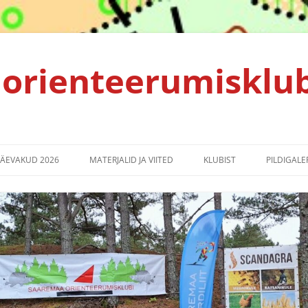
orienteerumisklu
PÄEVAKUD 2026
MATERJALID JA VIITED
KLUBIST
PILDIGALER
TULEMUSED 2025
ALGAJALE ORIENTEERUJALE
KLUBI PÕHIKIRI
TULEMUSED 2024
KORRALDAJALE
PRIVAATSUSPOLIITIKA
TULEMUSED 2023
SPRINDIRAJA LEPPEMÄRGID
TULEMUSED 2022
EMV2021