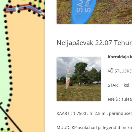
Neljapäevak 22.07 Tehu
Korraldaja
VÕISTLUSKES
START : kell
FINIŠ : sulet
KAART : 1:7500 , h=2,5 m , paranduse
MUUD: KP asukohad ja legendid on kaard