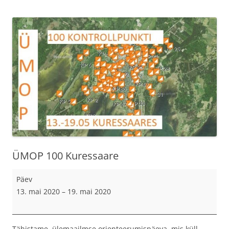
ÜMOP 100 Kuressaare
ÜMOP
Päev
100
13. mai 2020
–
19. mai 2020
Kuressaare
Tähistame ülemaailmse orienteerumispäeva, mis küll