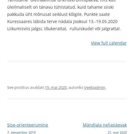
üleilmaliselt on tänavu tühistatud, kuid tahame siiski
pakkuda üht mõnusat seiklust kõigile.
Punkte saate
Kuressaares läbida terve nädala jooksul 13.-19.05.2020
Liikumisviis jalgsi, tõukerattal, rulluiskudel või jalgrattal.
View full calendar
See postitus avaldati
15. mai 2020
, autoriks
Veebiadmin
.
Postituste
Sise-orienteerumine
Mändjala neljapäevak
7. detsember 2019
21. mai 2020
töölaud