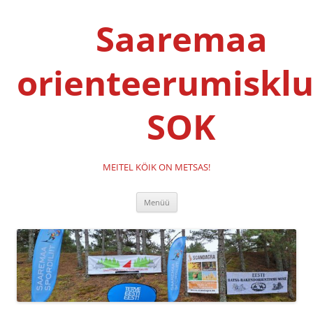
Liigu
sisu
Saaremaa
juurde
orienteerumisklu
SOK
MEITEL KÖIK ON METSAS!
Menüü