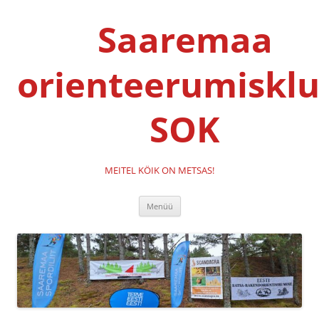
Liigu
sisu
Saaremaa
juurde
orienteerumisklu
SOK
MEITEL KÖIK ON METSAS!
Menüü