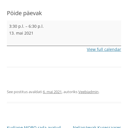
Pöide päevak
Pöide
3:30 p.l.
–
6:30 p.l.
päevak
13. mai 2021
View full calendar
See postitus avaldati
6. mai 2021
, autoriks
Veebiadmin
.
Postituste
Kudjape MOBO rada avatud
Neljapäevak Kuressaares