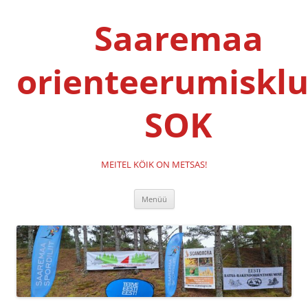
Liigu
sisu
Saaremaa
juurde
orienteerumisklu
SOK
MEITEL KÖIK ON METSAS!
Menüü