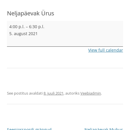
Neljapäevak Ürus
Neljapäevak
4:00 p.l.
–
6:30 p.l.
Ürus
5. august 2021
View full calendar
See postitus avaldati
8. juuli 2021
, autoriks
Veebiadmin
.
Postituste
Seeniorspordi mängud
Neljapäevak Muhus