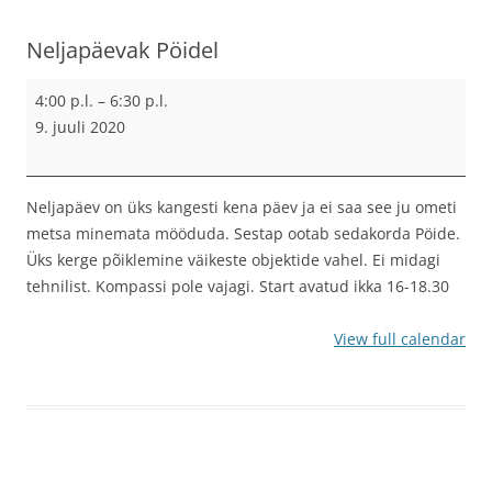
Neljapäevak Pöidel
Neljapäevak
4:00 p.l.
–
6:30 p.l.
Pöidel
9. juuli 2020
Neljapäev on üks kangesti kena päev ja ei saa see ju ometi
metsa minemata mööduda. Sestap ootab sedakorda Pöide.
Üks kerge põiklemine väikeste objektide vahel. Ei midagi
tehnilist. Kompassi pole vajagi. Start avatud ikka 16-18.30
View full calendar