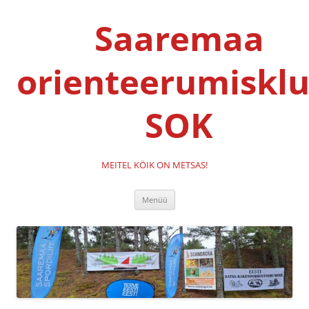
Liigu
sisu
Saaremaa
juurde
orienteerumisklu
SOK
MEITEL KÖIK ON METSAS!
Menüü