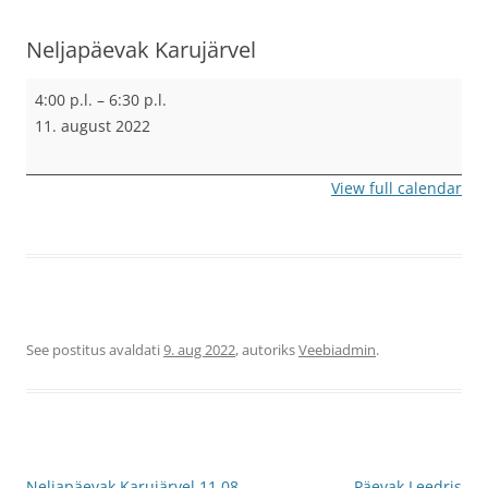
Neljapäevak Karujärvel
Neljapäevak
4:00 p.l.
–
6:30 p.l.
Karujärvel
11. august 2022
View full calendar
See postitus avaldati
9. aug 2022
, autoriks
Veebiadmin
.
Postituste
Neljapäevak Karujärvel 11.08
Päevak Leedris