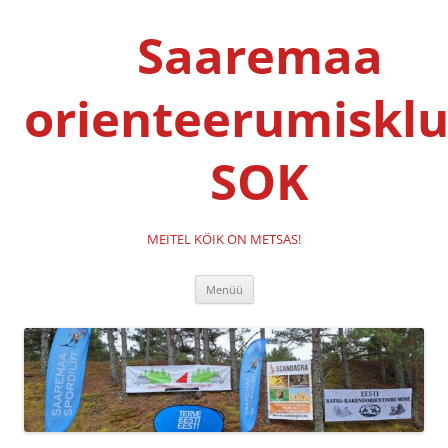
Liigu
sisu
Saaremaa
juurde
orienteerumisklu
SOK
MEITEL KÖIK ON METSAS!
Menüü