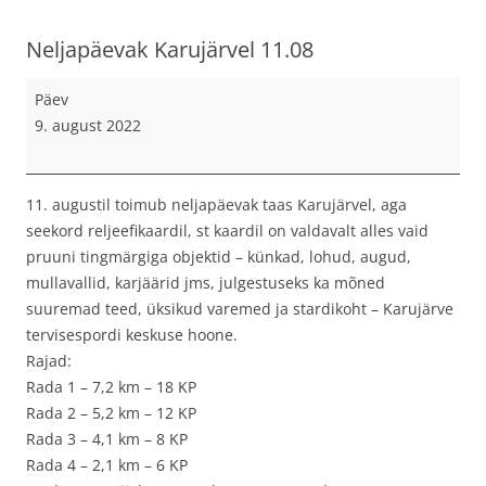
Neljapäevak Karujärvel 11.08
Neljapäevak
Päev
Karujärvel
9. august 2022
11.08
11. augustil toimub neljapäevak taas Karujärvel, aga
seekord reljeefikaardil, st kaardil on valdavalt alles vaid
pruuni tingmärgiga objektid – künkad, lohud, augud,
mullavallid, karjäärid jms, julgestuseks ka mõned
suuremad teed, üksikud varemed ja stardikoht – Karujärve
tervisespordi keskuse hoone.
Rajad:
Rada 1 – 7,2 km – 18 KP
Rada 2 – 5,2 km – 12 KP
Rada 3 – 4,1 km – 8 KP
Rada 4 – 2,1 km – 6 KP