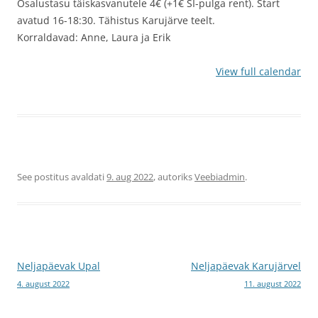
Osalustasu täiskasvanutele 4€ (+1€ SI-pulga rent). Start
avatud 16-18:30. Tähistus Karujärve teelt.
Korraldavad: Anne, Laura ja Erik
View full calendar
See postitus avaldati
9. aug 2022
, autoriks
Veebiadmin
.
Postituste
Neljapäevak Upal
Neljapäevak Karujärvel
4. august 2022
11. august 2022
töölaud