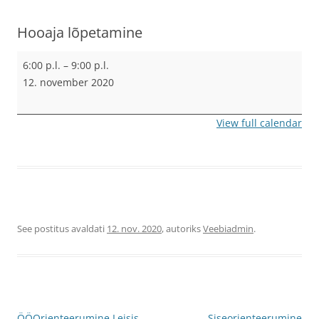
Hooaja lõpetamine
Hooaja
6:00 p.l.
–
9:00 p.l.
lõpetamine
12. november 2020
View full calendar
See postitus avaldati
12. nov. 2020
, autoriks
Veebiadmin
.
Postituste
ÖÖOrienteerumine Leisis
Siseorienteerumine