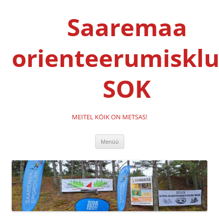
Liigu
sisu
Saaremaa
juurde
orienteerumisklu
SOK
MEITEL KÖIK ON METSAS!
Menüü