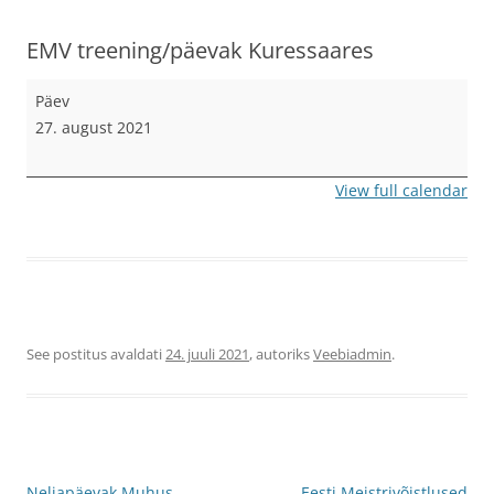
EMV treening/päevak Kuressaares
EMV
Päev
treening/päevak
27. august 2021
Kuressaares
View full calendar
See postitus avaldati
24. juuli 2021
, autoriks
Veebiadmin
.
Postituste
Neljapäevak Muhus
Eesti Meistrivõistlused