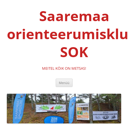
Liigu
sisu
Saaremaa
juurde
orienteerumisklu
SOK
MEITEL KÖIK ON METSAS!
Menüü