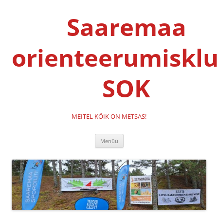
Liigu
sisu
Saaremaa
juurde
orienteerumisklu
SOK
MEITEL KÖIK ON METSAS!
Menüü