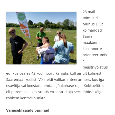
23.mail
toimusid
Muhus Liival
kolmandad
Saare
maakonna
koolinoorte
orienteerumis
e
meistrivõistlus
ed, kus osales 42 koolinoort kahjuks küll ainult kolmest
Saaremaa koolist. Võisteldi valikorienteerumises, kus iga
osavõtja sai koostada endale jõukohase raja. Kokkuvõttes
oli parem see, kes suutis etteantud aja sees läbida kõige
rohkem kontrollpunkte.
Vanuseklasside parimad