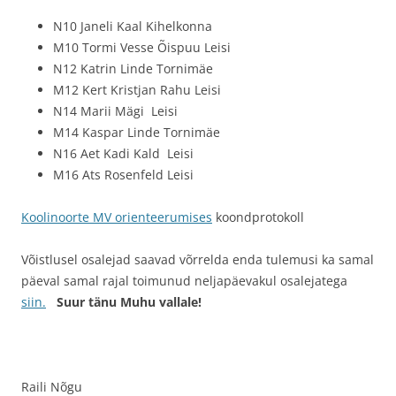
N10 Janeli Kaal Kihelkonna
M10 Tormi Vesse Õispuu Leisi
N12 Katrin Linde Tornimäe
M12 Kert Kristjan Rahu Leisi
N14 Marii Mägi Leisi
M14 Kaspar Linde Tornimäe
N16 Aet Kadi Kald Leisi
M16 Ats Rosenfeld Leisi
Koolinoorte MV orienteerumises
koondprotokoll
Võistlusel osalejad saavad võrrelda enda tulemusi ka samal
päeval samal rajal toimunud neljapäevakul osalejatega
siin.
Suur tänu Muhu vallale!
Raili Nõgu