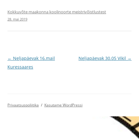
Kokkuvõte maakonna koolinoorte meistrivõistlustest
28. mai 2019
Postituste
←
Neljapäevak 16.mail
Neljapäevak 30.05 Vikil
→
töölaud
Kuressaares
Privaatsuspoliitika
Kasutame WordPressi