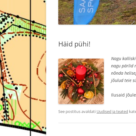
Häid pühi!
Nagu kalliski
nagu pärlid 
nõnda helise
jõulud teie 
Ilusaid jõul
See postitus avaldati
Uudised ja teated
kat