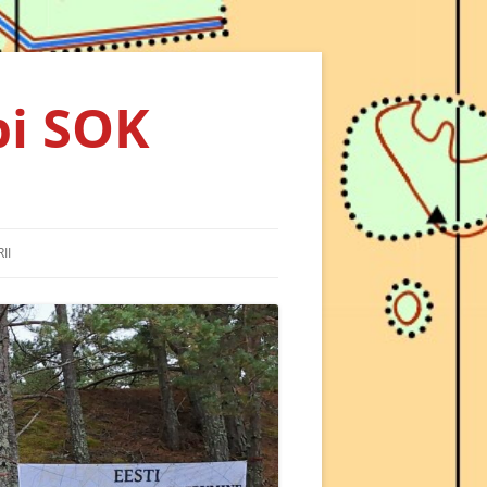
bi SOK
II