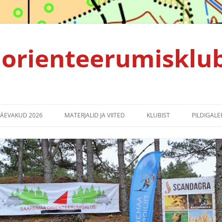
orienteerumisklu
PÄEVAKUD 2026
MATERJALID JA VIITED
KLUBIST
PILDIGALER
TULEMUSED 2025
ALGAJALE ORIENTEERUJALE
KLUBI PÕHIKIRI
TULEMUSED 2024
KORRALDAJALE
PRIVAATSUSPOLIITIKA
TULEMUSED 2023
SPRINDIRAJA LEPPEMÄRGID
TULEMUSED 2022
EMV2021