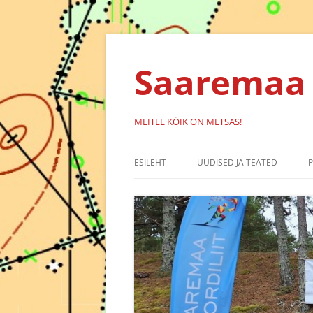
Liigu
sisu
juurde
Saaremaa 
MEITEL KÖIK ON METSAS!
ESILEHT
UUDISED JA TEATED
KALENDER
SÜNDMUSED