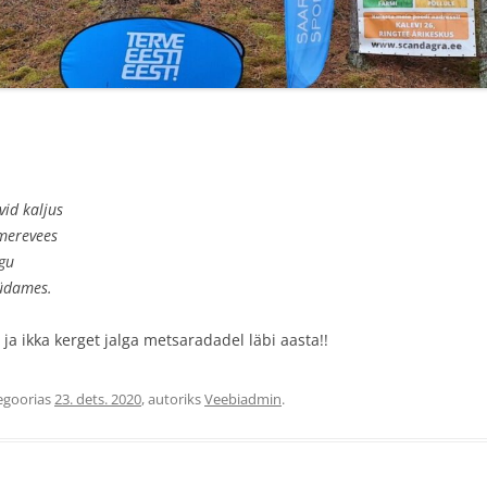
TULEMUSED 2021
TULEMUSED 2020
TULEMUSED 2019
TULEMUSED 2018
vid kaljus
VÄLE PÄTT
VÄLE PÄTT23
merevees
TULEMUSED VÄLE PÄTT 2018
gu
südames.
e ja ikka kerget jalga metsaradadel läbi aasta!!
egoorias
23. dets. 2020
, autoriks
Veebiadmin
.