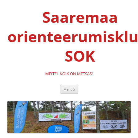
Liigu
sisu
Saaremaa
juurde
orienteerumisklu
SOK
MEITEL KÖIK ON METSAS!
Menüü