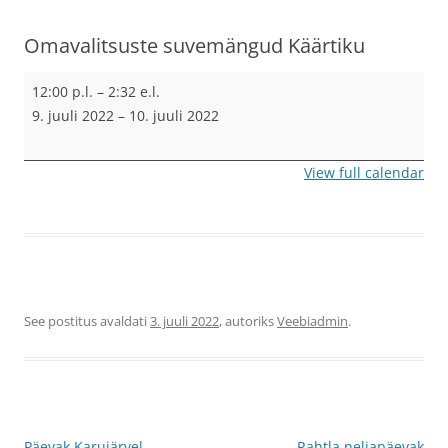
Omavalitsuste suvemängud Käärtiku
Omavalitsuste
12:00 p.l.
–
2:32 e.l.
suvemängud
9. juuli 2022
–
10. juuli 2022
Käärtiku
View full calendar
See postitus avaldati
3. juuli 2022
, autoriks
Veebiadmin
.
Postituste
Päevak Karujärvel
Rahtla neljapäevak