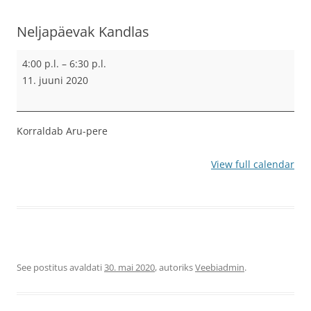
Neljapäevak Kandlas
Neljapäevak
4:00 p.l.
–
6:30 p.l.
Kandlas
11. juuni 2020
Korraldab Aru-pere
View full calendar
See postitus avaldati
30. mai 2020
, autoriks
Veebiadmin
.