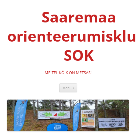
Liigu
sisu
Saaremaa
juurde
orienteerumisklu
SOK
MEITEL KÖIK ON METSAS!
Menüü