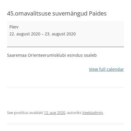
45.omavalitsuse suvemängud Paides
45.omavalitsuse
Päev
suvemängud
22. august 2020
–
23. august 2020
Paides
Saaremaa Orienteerumisklubi esindus osaleb
View full calendar
See postitus avaldati
12. aug 2020
, autoriks
Veebiadmin
.