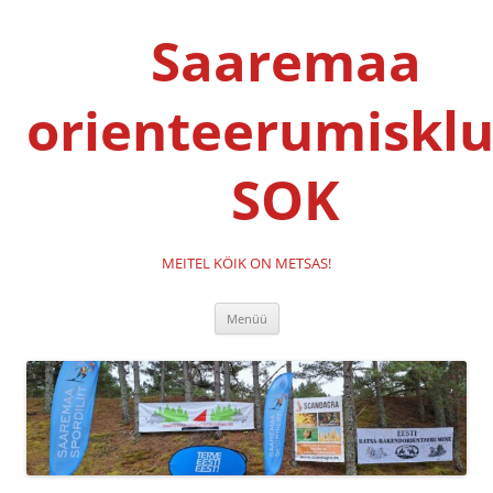
Liigu
sisu
Saaremaa
juurde
orienteerumisklu
SOK
MEITEL KÖIK ON METSAS!
Menüü